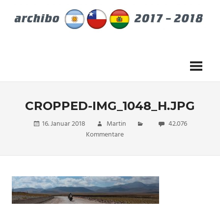
Zum
Inhalt
springen
vom
27.Dezember
2017
bis
28.
Februar
CROPPED-IMG_1048_H.JPG
2018
16. Januar 2018
Martin
42.076
Kommentare