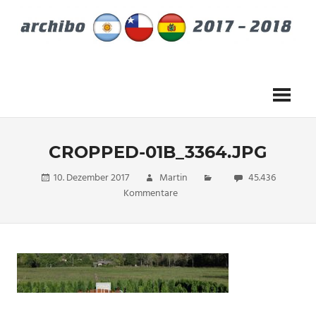
Zum
Inhalt
springen
vom
27.Dezember
2017
bis
28.
Februar
CROPPED-01B_3364.JPG
2018
10. Dezember 2017
Martin
45.436
Kommentare